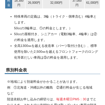
料
18,300
37,000
26,000円
32,000円
61,000円
金
円
円
特殊車両の定義は、3輪（トライク・側車含む）4輪車と
します。
50ccの3輪車は、①の料金とします。）
50ccの屋根付き、シニアカー（電動3輪車、4輪車）は②
の料金を適用します。
全高1300㎜を越える改造車（パーツ取付け含む）、標準
使用を除いた2,500㎜を越えるフロントフォークのロング
化等甚だしい車両は⑤の料金を適用します。
県別料金表
※地域により別途料金がかかることがあります。
例 ①北海道・沖縄以外の離島 ②通行料金が生じる地域
など
陸送依頼お申し込みの締切りは、
毎週木曜日PM5：30
までと