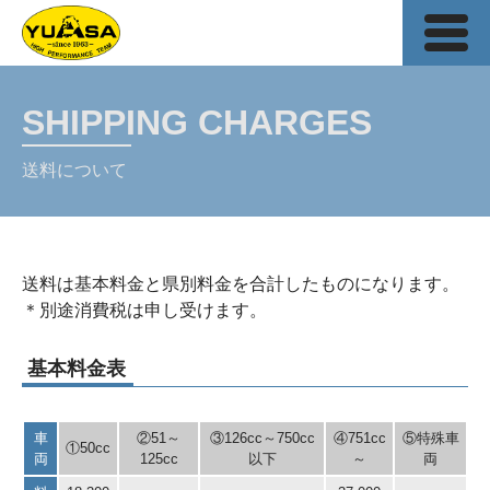
SHIPPING CHARGES
送料について
送料は基本料金と県別料金を合計したものになります。
＊別途消費税は申し受けます。
基本料金表
車
②51～
③126cc～750cc
④751cc
⑤特殊車
①50cc
両
125cc
以下
～
両